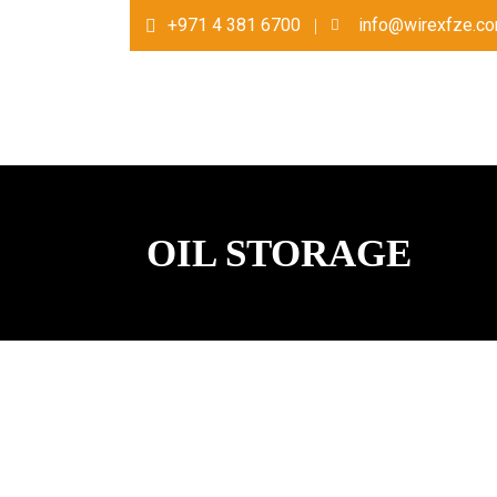
+971 4 381 6700
info@wirexfze.c
OIL STORAGE