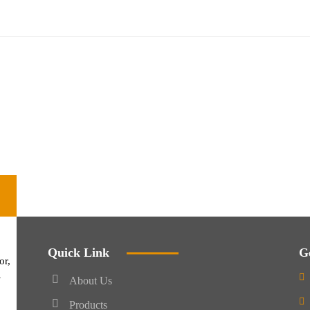
Quick Link
G
or,
-
About Us
Products