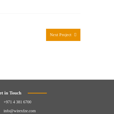
Next Project
et in Touch
+971 4 381 6700
info@wirexfze.com